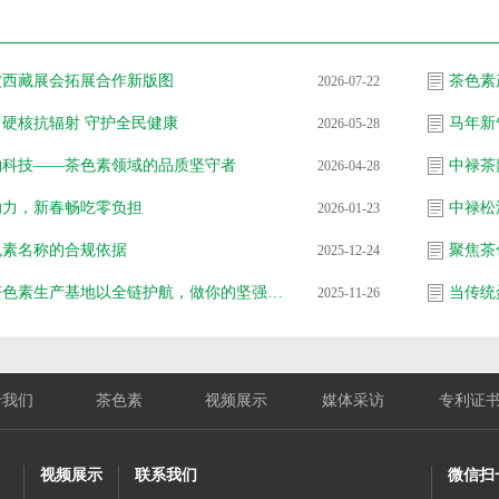
波西藏展会拓展合作新版图
茶色素
2026-07-22
硬核抗辐射 守护全民健康
马年新
2026-05-28
物科技——茶色素领域的品质坚守者
中禄茶
2026-04-28
助力，新春畅吃零负担
2026-01-23
色素名称的合规依据
聚焦茶
2025-12-24
大瑶山茶色素生产基地以全链护航，做你的坚强后盾
当传统
2025-11-26
于我们
茶色素
视频展示
媒体采访
专利证
视频展示
联系我们
微信扫