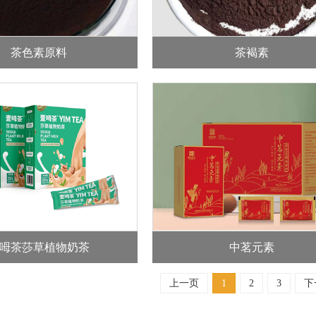
茶色素原料
茶褐素
呣茶莎草植物奶茶
中茗元素
上一页
1
2
3
下