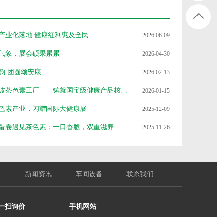
产业化落地 健康红利惠及全民
2026-06-09
气象，展会硕果累累
2026-04-30
韵 团圆颂安康
2026-02-13
中禄松波茶色素工厂——铸就国宝级健康产品核心阵地
2026-01-15
色素产业，闪耀国际大健康展
2025-12-09
蛋卷遇见茶色素：一口香脆，双重滋养
2025-11-26
书
新闻资讯
车间设备
联系我们
一扫询价
手机网站