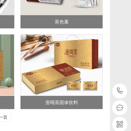
茶色素
壹呣茶固体饮料
一页