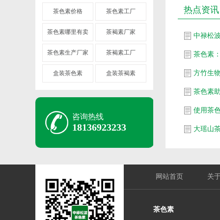
热点资讯
茶色素价格
茶色素工厂
茶色素哪里有卖
茶褐素厂家
中禄松
茶色素生产厂家
茶褐素工厂
茶色素：
方竹生
盒装茶色素
盒装茶褐素
茶色素
使用茶
咨询热线
18136923233
网站首页
关
茶色素